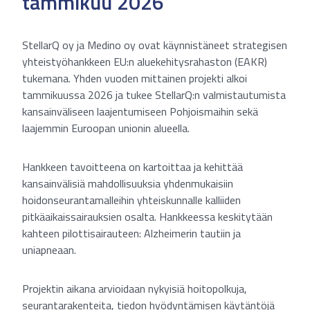
tammikuu 2026
StellarQ oy ja Medino oy ovat käynnistäneet strategisen
yhteistyöhankkeen EU:n aluekehitysrahaston (EAKR)
tukemana. Yhden vuoden mittainen projekti alkoi
tammikuussa 2026 ja tukee StellarQ:n valmistautumista
kansainväliseen laajentumiseen Pohjoismaihin sekä
laajemmin Euroopan unionin alueella.
Hankkeen tavoitteena on kartoittaa ja kehittää
kansainvälisiä mahdollisuuksia yhdenmukaisiin
hoidonseurantamalleihin yhteiskunnalle kalliiden
pitkäaikaissairauksien osalta. Hankkeessa keskitytään
kahteen pilottisairauteen: Alzheimerin tautiin ja
uniapneaan.
Projektin aikana arvioidaan nykyisiä hoitopolkuja,
seurantarakenteita, tiedon hyödyntämisen käytäntöjä