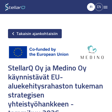
FI
EN
Takaisin ajankohtaisiin
StellarQ Oy ja Medino Oy
käynnistävät EU-
aluekehitysrahaston tukeman
strategisen
yhteistyöhankkeen -