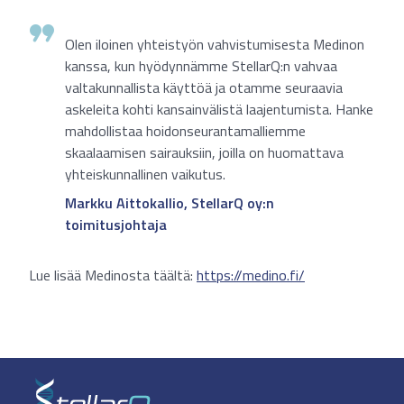
Olen iloinen yhteistyön vahvistumisesta Medinon
kanssa, kun hyödynnämme StellarQ:n vahvaa
valtakunnallista käyttöä ja otamme seuraavia
askeleita kohti kansainvälistä laajentumista. Hanke
mahdollistaa hoidonseurantamalliemme
skaalaamisen sairauksiin, joilla on huomattava
yhteiskunnallinen vaikutus.
Markku Aittokallio, StellarQ oy:n
toimitusjohtaja
Lue lisää Medinosta täältä
:
https://medino.fi/