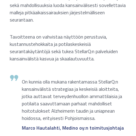
sekä mahdollisuuksia luoda kansainvälisesti sovellettavia
malleja pitkäaikaissairauksien järjestelmälliseen
seurantaan.
Tavoitteena on vahvistaa näyttöön perustuvia,
kustannustehokkaita ja potilaskeskeisiä
seurantakäytäntöjä sekä tukea StellarQ:n palveluiden
kansainvälistä kasvua ja skaalautuvuutta.
On kunnia olla mukana rakentamassa StellarQ:n
kansainvälistä strategiaa ja keskeisiä aloitteita,
jotka auttavat terveydenhuollon ammattilaisia ja
potilaita saavuttamaan parhaat mahdolliset
hoitotulokset Alzheimerin taudin ja uniapnean
hoidossa, erityisesti Pohjoismaissa.
Marco Hautalahti, Medino oy:n toimitusjohtaja