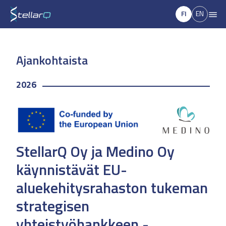
FI
EN
Ajankohtaista
2026
StellarQ Oy ja Medino Oy
käynnistävät EU-
aluekehitysrahaston tukeman
strategisen
yhteistyöhankkeen -