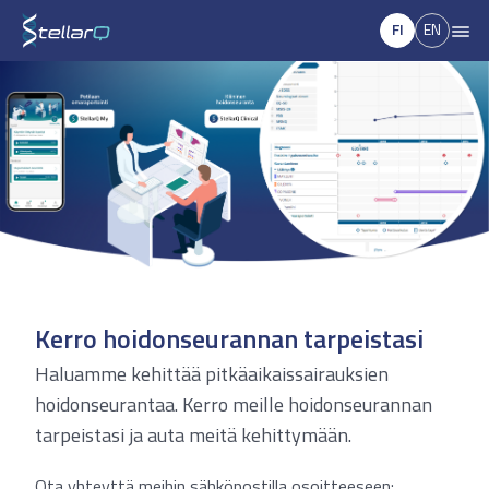
FI
EN
Kerro hoidonseurannan tarpeistasi
Haluamme kehittää pitkäaikaissairauksien
hoidonseurantaa. Kerro meille hoidonseurannan
tarpeistasi ja auta meitä kehittymään.
Ota yhteyttä meihin sähköpostilla osoitteeseen: